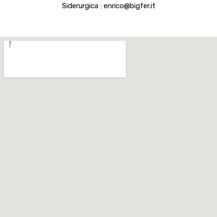
Siderurgica : enrico@bigfer.it